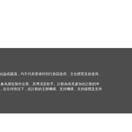
結論或建議，均不代表香港特別行政區政府、文化體育及旅遊局、
對象為廣告製作企業、其導演及歌手。計劃為有意參加此計劃的申
，在任何情況下，此計劃的主辦機構、支持機構、支持媒體及支持