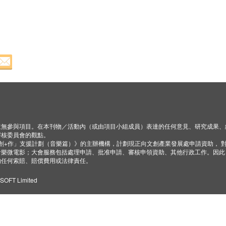
並無參與項目。在本刊物／活動內（或由項目小組成員）表達的任何意見、研究成果、
審核委員會的觀點。
「創+作」支援計劃（音樂篇）》的主辦機構，計劃現正向文創產業發展處申請資助， 
音樂微電影；大會服務包括處理申請、批准申請、審核申領資助、其他行政工作。因此
的任何索賠、賠償費用或法律責任。
ZSOFT Limited