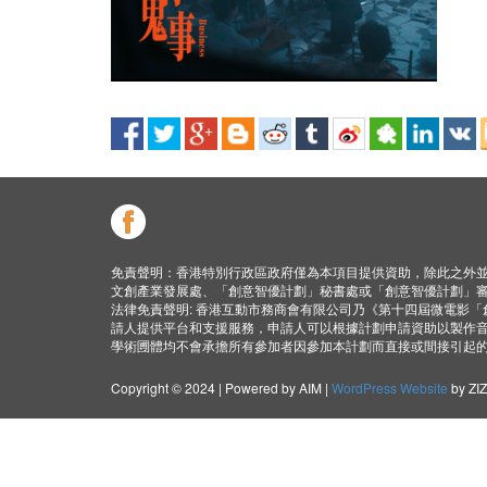
免責聲明：香港特別行政區政府僅為本項目提供資助，除此之外
文創產業發展處、「創意智優計劃」秘書處或「創意智優計劃」
法律免責聲明: 香港互動市務商會有限公司乃《第十四屆微電影
請人提供平台和支援服務，申請人可以根據計劃申請資助以製作
學術圑體均不會承擔所有參加者因參加本計劃而直接或間接引起
Copyright © 2024 | Powered by AIM |
WordPress Website
by ZI