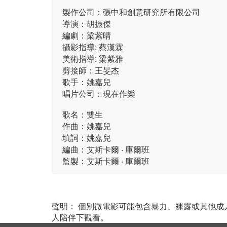
製作公司：張中和創意研究所有限公司
導演：胡振傑
編劇：梁紫晴
攝影指導: 蔡漢霖
美術指導: 梁紫雅
剪接師：王旻杰
歌手：姚嘉兒
唱片公司：現在作樂
歌名：雙生
作曲：姚嘉兒
填詞：姚嘉兒
編曲：艾斯卡爾 ‧ 庫爾班
監製：艾斯卡爾 ‧ 庫爾班
聲明： 個別微電影可能包含暴力、裸露或其他
人陪伴下觀看。