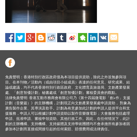
免責聲明：香港特別行政區政府僅為本項目提供資助，除此之外並無參與項
目。在本刊物／活動內（或由項目小組成員）表達的任何意見、研究成果、結
論或建議，均不代表香港特別行政區政府、文化體育及旅遊局、文創產業發展
處、「創意智優計劃」秘書處或「創意智優計劃」審核委員會的觀點。
法律免責聲明: 香港互動市務商會有限公司乃《第十四屆微電影「創+作」支援
計劃（音樂篇）》的主辦機構，計劃現正向文創產業發展處申請資助， 對象為
廣告製作企業、其導演及歌手。計劃為有意參加此計劃的申請人提供平台和支
援服務，申請人可以根據計劃申請資助以製作音樂微電影；大會服務包括處理
申請、批准申請、審核申領資助、其他行政工作。因此，在任何情況下，此計
劃的主辦機構、支持機構、支持媒體及支持學術圑體均不會承擔所有參加者因
參加本計劃而直接或間接引起的任何索賠、賠償費用或法律責任。