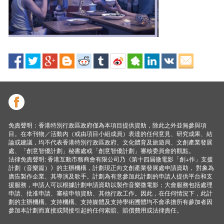
免責聲明：香港特別行政區政府僅為本項目提供資助，除此之外並無參與項
目。在本刊物／活動內（或由項目小組成員）表達的任何意見、研究成果、結
論或建議，均不代表香港特別行政區政府、文化體育及旅遊局、文創產業發展
處、「創意智優計劃」秘書處或「創意智優計劃」審核委員會的觀點。
法律免責聲明: 香港互動市務商會有限公司乃《第十四屆微電影「創+作」支援
計劃（音樂篇）》的主辦機構，計劃現正向文創產業發展處申請資助， 對象為
廣告製作企業、其導演及歌手。計劃為有意參加此計劃的申請人提供平台和支
援服務，申請人可以根據計劃申請資助以製作音樂微電影；大會服務包括處理
申請、批准申請、審核申領資助、其他行政工作。因此，在任何情況下，此計
劃的主辦機構、支持機構、支持媒體及支持學術圑體均不會承擔所有參加者因
參加本計劃而直接或間接引起的任何索賠、賠償費用或法律責任。