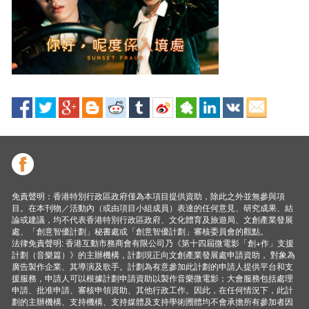
免責聲明：香港特別行政區政府僅為本項目提供資助，除此之外並無參與項
目。在本刊物／活動內（或由項目小組成員）表達的任何意見、研究成果、結
論或建議，均不代表香港特別行政區政府、文化體育及旅遊局、文創產業發展
處、「創意智優計劃」秘書處或「創意智優計劃」審核委員會的觀點。
法律免責聲明: 香港互動市務商會有限公司乃《第十四屆微電影「創+作」支援
計劃（音樂篇）》的主辦機構，計劃現正向文創產業發展處申請資助， 對象為
廣告製作企業、其導演及歌手。計劃為有意參加此計劃的申請人提供平台和支
援服務，申請人可以根據計劃申請資助以製作音樂微電影；大會服務包括處理
申請、批准申請、審核申領資助、其他行政工作。因此，在任何情況下，此計
劃的主辦機構、支持機構、支持媒體及支持學術圑體均不會承擔所有參加者因