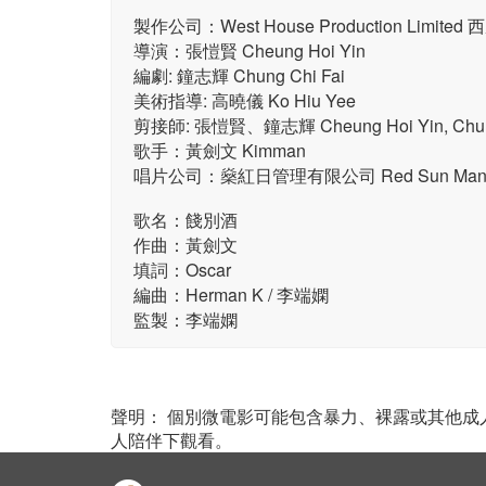
製作公司：West House Production Limit
導演：張愷賢 Cheung Hoi Yin
編劇: 鐘志輝 Chung Chi Fai
美術指導: 高曉儀 Ko Hiu Yee
剪接師: 張愷賢、鐘志輝 Cheung Hoi Yin, Chung
歌手：黃劍文 Kimman
唱片公司：燊紅日管理有限公司 Red Sun Managem
歌名：餞別酒
作曲：黃劍文
填詞：Oscar
編曲：Herman K / 李端嫻
監製：李端嫻
聲明： 個別微電影可能包含暴力、裸露或其他
人陪伴下觀看。