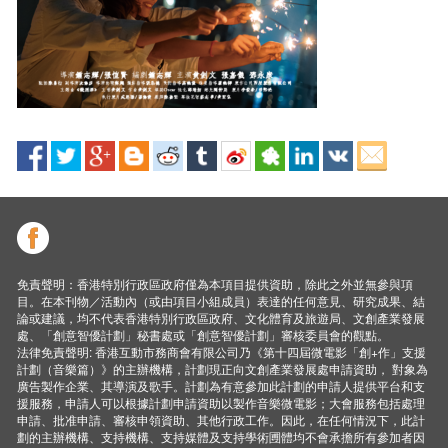
免責聲明：香港特別行政區政府僅為本項目提供資助，除此之外並無參與項
目。在本刊物／活動內（或由項目小組成員）表達的任何意見、研究成果、結
論或建議，均不代表香港特別行政區政府、文化體育及旅遊局、文創產業發展
處、「創意智優計劃」秘書處或「創意智優計劃」審核委員會的觀點。
法律免責聲明: 香港互動市務商會有限公司乃《第十四屆微電影「創+作」支援
計劃（音樂篇）》的主辦機構，計劃現正向文創產業發展處申請資助， 對象為
廣告製作企業、其導演及歌手。計劃為有意參加此計劃的申請人提供平台和支
援服務，申請人可以根據計劃申請資助以製作音樂微電影；大會服務包括處理
申請、批准申請、審核申領資助、其他行政工作。因此，在任何情況下，此計
劃的主辦機構、支持機構、支持媒體及支持學術圑體均不會承擔所有參加者因