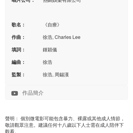
歌名：
《自療》
作曲：
徐浩, Charles Lee
填詞：
鍾穎儀
編曲：
徐浩
監製：
徐浩, 周錫漢
作品簡介
聲明： 個別微電影可能包含暴力、裸露或其他成人情節，
敬請觀眾注意。建議任何十八歲以下人士需在成人陪伴下
觀看。