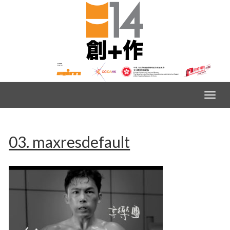
03. maxresdefault