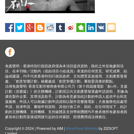
免責聲明：香港特別行政區政府僅為本項目提供資助，除此之外並無參與項
目。在本刊物／活動內（或由項目小組成員）表達的任何意見、研究成果、結
論或建議，均不代表香港特別行政區政府、文化體育及旅遊局、文創產業發展
處、「創意智優計劃」秘書處或「創意智優計劃」審核委員會的觀點。
法律免責聲明: 香港互動市務商會有限公司乃《第十四屆微電影「創+作」支援
計劃（音樂篇）》的主辦機構，計劃現正向文創產業發展處申請資助， 對象為
廣告製作企業、其導演及歌手。計劃為有意參加此計劃的申請人提供平台和支
援服務，申請人可以根據計劃申請資助以製作音樂微電影；大會服務包括處理
申請、批准申請、審核申領資助、其他行政工作。因此，在任何情況下，此計
劃的主辦機構、支持機構、支持媒體及支持學術圑體均不會承擔所有參加者因
參加本計劃而直接或間接引起的任何索賠、賠償費用或法律責任。
Copyright © 2024 | Powered by AIM |
WordPress Website
by ZIZSOFT
Limited