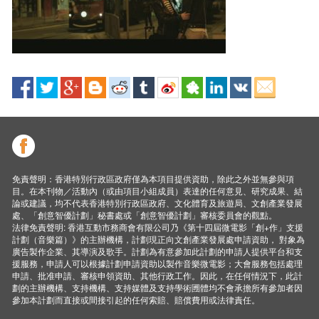
免責聲明：香港特別行政區政府僅為本項目提供資助，除此之外並無參與項
目。在本刊物／活動內（或由項目小組成員）表達的任何意見、研究成果、結
論或建議，均不代表香港特別行政區政府、文化體育及旅遊局、文創產業發展
處、「創意智優計劃」秘書處或「創意智優計劃」審核委員會的觀點。
法律免責聲明: 香港互動市務商會有限公司乃《第十四屆微電影「創+作」支援
計劃（音樂篇）》的主辦機構，計劃現正向文創產業發展處申請資助， 對象為
廣告製作企業、其導演及歌手。計劃為有意參加此計劃的申請人提供平台和支
援服務，申請人可以根據計劃申請資助以製作音樂微電影；大會服務包括處理
申請、批准申請、審核申領資助、其他行政工作。因此，在任何情況下，此計
劃的主辦機構、支持機構、支持媒體及支持學術圑體均不會承擔所有參加者因
參加本計劃而直接或間接引起的任何索賠、賠償費用或法律責任。