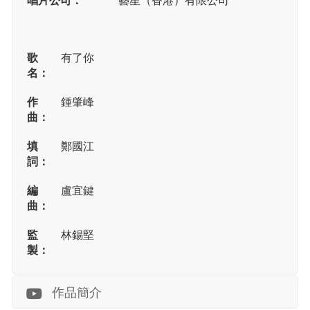
歌
有了你
名：
作
鍾肇峰
曲：
填
鄭國江
詞：
編
盧宜鍵
曲：
監
林錫堅
製：
作品簡介