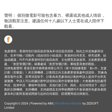
聲明： 個別微電影可能包含暴力、裸露或其他成人情節，
敬請觀眾注意。建議任何十八歲以下人士需在成人陪伴下
觀看。
免責聲明：香港特別行政區政府僅為本項目提供資助，除此之外並無參與項
目。在本刊物／活動內（或由項目小組成員）表達的任何意見、研究成果、結
論或建議，均不代表香港特別行政區政府、文化體育及旅遊局、文創產業發展
處、「創意智優計劃」秘書處或「創意智優計劃」審核委員會的觀點。
法律免責聲明: 香港互動市務商會有限公司乃《第十四屆微電影「創+作」支援
計劃（音樂篇）》的主辦機構，計劃現正向文創產業發展處申請資助， 對象為
廣告製作企業、其導演及歌手。計劃為有意參加此計劃的申請人提供平台和支
援服務，申請人可以根據計劃申請資助以製作音樂微電影；大會服務包括處理
申請、批准申請、審核申領資助、其他行政工作。因此，在任何情況下，此計
劃的主辦機構、支持機構、支持媒體及支持學術圑體均不會承擔所有參加者因
參加本計劃而直接或間接引起的任何索賠、賠償費用或法律責任。
Copyright © 2024 | Powered by AIM |
WordPress Website
by ZIZSOFT
Limited