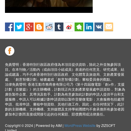
免責聲明：香港特別行政區政府僅為本項目提供資助，除此之外並無參與項
目。在本刊物／活動內（或由項目小組成員）表達的任何意見、研究成果、結
論或建議，均不代表香港特別行政區政府、文化體育及旅遊局、文創產業發展
處、「創意智優計劃」秘書處或「創意智優計劃」審核委員會的觀點。
法律免責聲明: 香港互動市務商會有限公司乃《第十四屆微電影「創+作」支援
計劃（音樂篇）》的主辦機構，計劃現正向文創產業發展處申請資助， 對象為
廣告製作企業、其導演及歌手。計劃為有意參加此計劃的申請人提供平台和支
援服務，申請人可以根據計劃申請資助以製作音樂微電影；大會服務包括處理
申請、批准申請、審核申領資助、其他行政工作。因此，在任何情況下，此計
劃的主辦機構、支持機構、支持媒體及支持學術圑體均不會承擔所有參加者因
參加本計劃而直接或間接引起的任何索賠、賠償費用或法律責任。
Copyright © 2024 | Powered by AIM |
WordPress Website
by ZIZSOFT
Limited