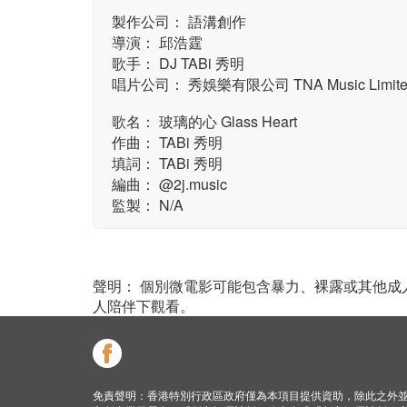
製作公司： 語溝創作
導演： 邱浩霆
歌手： DJ TABi 秀明
唱片公司： 秀娛樂有限公司 TNA Music Limite
歌名： 玻璃的心 Glass Heart
作曲： TABi 秀明
填詞： TABi 秀明
編曲： @2j.music
監製： N/A
聲明： 個別微電影可能包含暴力、裸露或其他
人陪伴下觀看。
免責聲明：香港特別行政區政府僅為本項目提供資助，除此之外