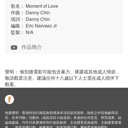
歌名： Moment of Love
作曲： Danny Chin
填詞： Danny Chin
編曲： Eric Narvaez Jr
監製： N/A
作品簡介
聲明： 個別微電影可能包含暴力、裸露或其他成人情節，
敬請觀眾注意。建議任何十八歲以下人士需在成人陪伴下
觀看。
免責聲明：香港特別行政區政府僅為本項目提供資助，除此之外並無參與項
目。在本刊物／活動內（或由項目小組成員）表達的任何意見、研究成果、結
論或建議，均不代表香港特別行政區政府、文化體育及旅遊局、文創產業發展
處、「創意智優計劃」秘書處或「創意智優計劃」審核委員會的觀點。