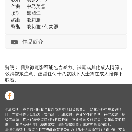
作曲： 中島美雪
填詞： 鄭國江
編曲： 歌莉雅
監製： 歌莉雅 / 何鈞源
作品簡介
聲明： 個別微電影可能包含暴力、裸露或其他成人情節，
敬請觀眾注意。建議任何十八歲以下人士需在成人陪伴下
觀看。
免責聲明：香港特別行政區政府僅為本項目提供資助，除此之外並無參與項
目。在本刊物／活動內（或由項目小組成員）表達的任何意見、研究成果、結
論或建議，均不代表香港特別行政區政府、文化體育及旅遊局、文創產業發展
處、「創意智優計劃」秘書處或「創意智優計劃」審核委員會的觀點。
法律免責聲明: 香港互動市務商會有限公司乃《第十四屆微電影「創+作」支援