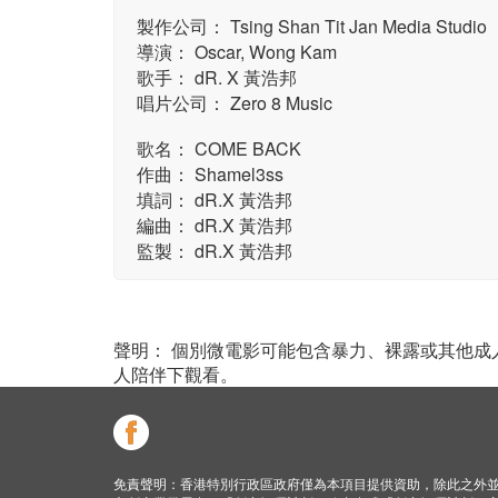
製作公司： Tsing Shan Tit Jan Media Studio
導演： Oscar, Wong Kam
歌手： dR. X 黃浩邦
唱片公司： Zero 8 Music
歌名： COME BACK
作曲： Shamel3ss
填詞： dR.X 黃浩邦
編曲： dR.X 黃浩邦
監製： dR.X 黃浩邦
聲明： 個別微電影可能包含暴力、裸露或其他
人陪伴下觀看。
免責聲明：香港特別行政區政府僅為本項目提供資助，除此之外