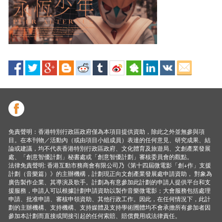
免責聲明：香港特別行政區政府僅為本項目提供資助，除此之外並無參與項
目。在本刊物／活動內（或由項目小組成員）表達的任何意見、研究成果、結
論或建議，均不代表香港特別行政區政府、文化體育及旅遊局、文創產業發展
處、「創意智優計劃」秘書處或「創意智優計劃」審核委員會的觀點。
法律免責聲明: 香港互動市務商會有限公司乃《第十四屆微電影「創+作」支援
計劃（音樂篇）》的主辦機構，計劃現正向文創產業發展處申請資助， 對象為
廣告製作企業、其導演及歌手。計劃為有意參加此計劃的申請人提供平台和支
援服務，申請人可以根據計劃申請資助以製作音樂微電影；大會服務包括處理
申請、批准申請、審核申領資助、其他行政工作。因此，在任何情況下，此計
劃的主辦機構、支持機構、支持媒體及支持學術圑體均不會承擔所有參加者因
參加本計劃而直接或間接引起的任何索賠、賠償費用或法律責任。