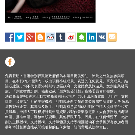
免責聲明：香港特別行政區政府僅為本項目提供資助，除此之外並無參與項
目。在本刊物／活動內（或由項目小組成員）表達的任何意見、研究成果、結
論或建議，均不代表香港特別行政區政府、文化體育及旅遊局、文創產業發展
處、「創意智優計劃」秘書處或「創意智優計劃」審核委員會的觀點。
法律免責聲明: 香港互動市務商會有限公司乃《第十四屆微電影「創+作」支援
計劃（音樂篇）》的主辦機構，計劃現正向文創產業發展處申請資助， 對象為
廣告製作企業、其導演及歌手。計劃為有意參加此計劃的申請人提供平台和支
援服務，申請人可以根據計劃申請資助以製作音樂微電影；大會服務包括處理
申請、批准申請、審核申領資助、其他行政工作。因此，在任何情況下，此計
劃的主辦機構、支持機構、支持媒體及支持學術圑體均不會承擔所有參加者因
參加本計劃而直接或間接引起的任何索賠、賠償費用或法律責任。