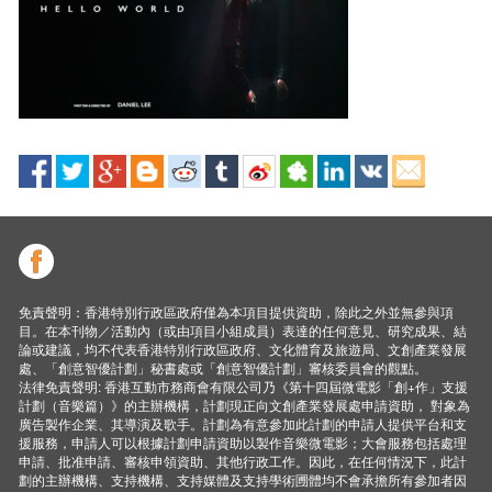
免責聲明：香港特別行政區政府僅為本項目提供資助，除此之外並無參與項
目。在本刊物／活動內（或由項目小組成員）表達的任何意見、研究成果、結
論或建議，均不代表香港特別行政區政府、文化體育及旅遊局、文創產業發展
處、「創意智優計劃」秘書處或「創意智優計劃」審核委員會的觀點。
法律免責聲明: 香港互動市務商會有限公司乃《第十四屆微電影「創+作」支援
計劃（音樂篇）》的主辦機構，計劃現正向文創產業發展處申請資助， 對象為
廣告製作企業、其導演及歌手。計劃為有意參加此計劃的申請人提供平台和支
援服務，申請人可以根據計劃申請資助以製作音樂微電影；大會服務包括處理
申請、批准申請、審核申領資助、其他行政工作。因此，在任何情況下，此計
劃的主辦機構、支持機構、支持媒體及支持學術圑體均不會承擔所有參加者因