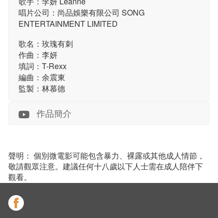
歌手：李妍 Leanne
唱片公司：尚品娛樂有限公司 SONG
ENTERTAINMENT LIMITED
歌名：玫瑰有刺
作曲：李妍
填詞：T-Rexx
編曲：余震東
監製：林慕德
作品簡介
聲明： 個別微電影可能包含暴力、裸露或其他成人情節，
敬請觀眾注意。建議任何十八歲以下人士需在成人陪伴下
觀看。