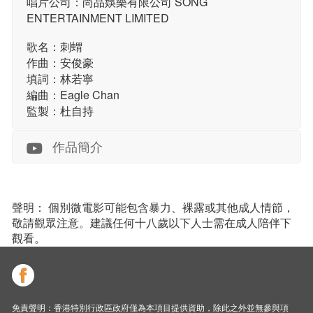
唱片公司：尚品娛樂有限公司 SONG
ENTERTAINMENT LIMITED
歌名：刺蝟
作曲：安俊豪
填詞：林若寧
編曲：Eagle Chan
監製：杜自持
作品簡介
聲明： 個別微電影可能包含暴力、裸露或其他成人情節，
敬請觀眾注意。建議任何十八歲以下人士需在成人陪伴下
觀看。
免責聲明：香港特別行政區政府僅為本項目提供資助，除此之外並無參與項