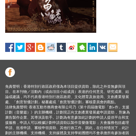
免責聲明：香港特別行政區政府僅為本項目提供資助，除此之外並無參與項
目。在本刊物／活動內（或由項目小組成員）表達的任何意見、研究成果、結
論或建議，均不代表香港特別行政區政府、文化體育及旅遊局、文創產業發展
處、「創意智優計劃」秘書處或「創意智優計劃」審核委員會的觀點。
法律免責聲明: 香港互動市務商會有限公司乃《第十四屆微電影「創+作」支援
計劃（音樂篇）》的主辦機構，計劃現正向文創產業發展處申請資助， 對象為
廣告製作企業、其導演及歌手。計劃為有意參加此計劃的申請人提供平台和支
援服務，申請人可以根據計劃申請資助以製作音樂微電影；大會服務包括處理
申請、批准申請、審核申領資助、其他行政工作。因此，在任何情況下，此計
劃的主辦機構、支持機構、支持媒體及支持學術圑體均不會承擔所有參加者因