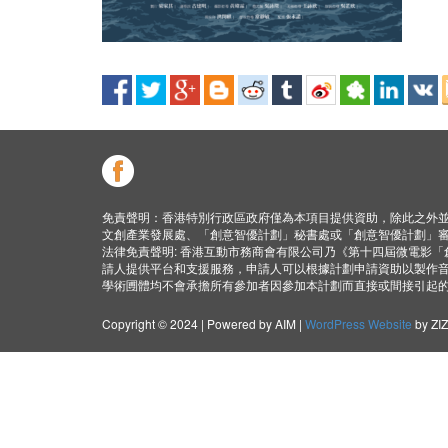
免責聲明：香港特別行政區政府僅為本項目提供資助，除此之外
文創產業發展處、「創意智優計劃」秘書處或「創意智優計劃」
法律免責聲明: 香港互動市務商會有限公司乃《第十四屆微電影
請人提供平台和支援服務，申請人可以根據計劃申請資助以製作
學術圑體均不會承擔所有參加者因參加本計劃而直接或間接引起
Copyright © 2024 | Powered by AIM |
WordPress Website
by ZI