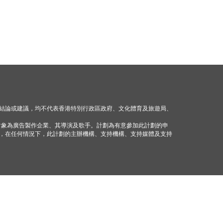
結論或建議，均不代表香港特別行政區政府、文化體育及旅遊局、
對象為廣告製作企業、其導演及歌手。計劃為有意參加此計劃的申
，在任何情況下，此計劃的主辦機構、支持機構、支持媒體及支持