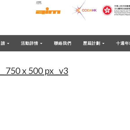
申請
活動詳情
聯絡我們
歷屆計劃
十週年
 750 x 500 px _v3