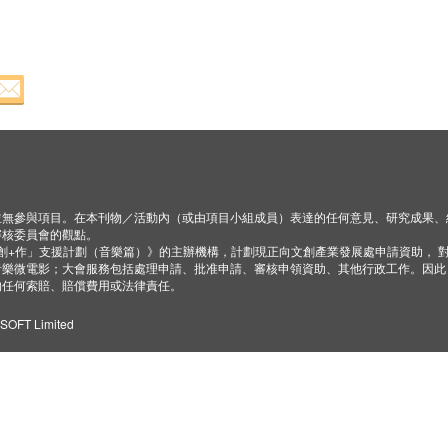
並無參與項目。在本刊物／活動內（或由項目小組成員）表達的任何意見、研究成果、
審核委員會的觀點。
「創+作」支援計劃（音樂篇）》的主辦機構，計劃現正向文創產業發展處申請資助， 
音樂微電影；大會服務包括處理申請、批准申請、審核申領資助、其他行政工作。因此
的任何索賠、賠償費用或法律責任。
ZSOFT Limited