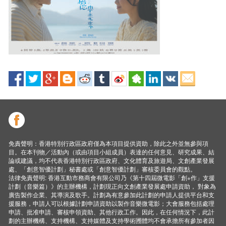
免責聲明：香港特別行政區政府僅為本項目提供資助，除此之外並無參與項
目。在本刊物／活動內（或由項目小組成員）表達的任何意見、研究成果、結
論或建議，均不代表香港特別行政區政府、文化體育及旅遊局、文創產業發展
處、「創意智優計劃」秘書處或「創意智優計劃」審核委員會的觀點。
法律免責聲明: 香港互動市務商會有限公司乃《第十四屆微電影「創+作」支援
計劃（音樂篇）》的主辦機構，計劃現正向文創產業發展處申請資助， 對象為
廣告製作企業、其導演及歌手。計劃為有意參加此計劃的申請人提供平台和支
援服務，申請人可以根據計劃申請資助以製作音樂微電影；大會服務包括處理
申請、批准申請、審核申領資助、其他行政工作。因此，在任何情況下，此計
劃的主辦機構、支持機構、支持媒體及支持學術圑體均不會承擔所有參加者因