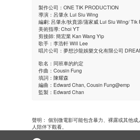
製作公司：ONE TIK PRODUCTION
導演：呂肇永 Lui Siu Wing
編劇: 呂肇永/狄賁源/蒲家威 Lui Siu Wing/ Tik Pi 
美術指導: Choi YT
剪接師: 簡宏業 Kan Wang Yip
歌手：李浩軒 Will Lee
唱片公司：夢想沙龍娛樂文化有限公司 DREAMS SAL
歌名：同班車的約定
作曲：Cousin Fung
填詞：陳耀森
編曲：Edward Chan, Cousin Fung@emp
監製：Edward Chan
聲明： 個別微電影可能包含暴力、裸露或其他
人陪伴下觀看。