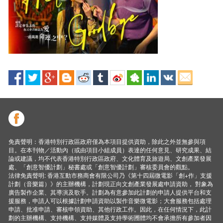
免責聲明：香港特別行政區政府僅為本項目提供資助，除此之外並無參與項
目。在本刊物／活動內（或由項目小組成員）表達的任何意見、研究成果、結
論或建議，均不代表香港特別行政區政府、文化體育及旅遊局、文創產業發展
處、「創意智優計劃」秘書處或「創意智優計劃」審核委員會的觀點。
法律免責聲明: 香港互動市務商會有限公司乃《第十四屆微電影「創+作」支援
計劃（音樂篇）》的主辦機構，計劃現正向文創產業發展處申請資助， 對象為
廣告製作企業、其導演及歌手。計劃為有意參加此計劃的申請人提供平台和支
援服務，申請人可以根據計劃申請資助以製作音樂微電影；大會服務包括處理
申請、批准申請、審核申領資助、其他行政工作。因此，在任何情況下，此計
劃的主辦機構、支持機構、支持媒體及支持學術圑體均不會承擔所有參加者因