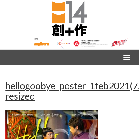
hellogoobye_poster_1feb2021(7
resized