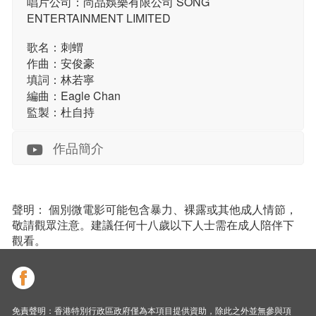
唱片公司：尚品娛樂有限公司 SONG
ENTERTAINMENT LIMITED
歌名：刺蝟
作曲：安俊豪
填詞：林若寧
編曲：Eagle Chan
監製：杜自持
作品簡介
聲明： 個別微電影可能包含暴力、裸露或其他成人情節，
敬請觀眾注意。建議任何十八歲以下人士需在成人陪伴下
觀看。
免責聲明：香港特別行政區政府僅為本項目提供資助，除此之外並無參與項