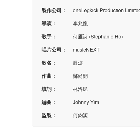
製作公司：
oneLegkick Production Limite
導演：
李兆龍
歌手：
何雁詩 (Stephanie Ho)
唱片公司：
musicNEXT
歌名：
眼淚
作曲：
鄺尚開
填詞：
林洛民
編曲：
Johnny Yim
監製：
何鈞源