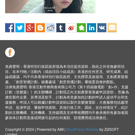
免責聲明：香港特別行政區政府僅為本項目提供資助，除此之外並無參與項
目。在本刊物／活動內（或由項目小組成員）表達的任何意見、研究成果、結
論或建議，均不代表香港特別行政區政府、文化體育及旅遊局、文創產業發展
處、「創意智優計劃」秘書處或「創意智優計劃」審核委員會的觀點。
法律免責聲明: 香港互動市務商會有限公司乃《第十四屆微電影「創+作」支援
計劃（音樂篇）》的主辦機構，計劃現正向文創產業發展處申請資助， 對象為
廣告製作企業、其導演及歌手。計劃為有意參加此計劃的申請人提供平台和支
援服務，申請人可以根據計劃申請資助以製作音樂微電影；大會服務包括處理
申請、批准申請、審核申領資助、其他行政工作。因此，在任何情況下，此計
劃的主辦機構、支持機構、支持媒體及支持學術圑體均不會承擔所有參加者因
參加本計劃而直接或間接引起的任何索賠、賠償費用或法律責任。
Copyright © 2024 | Powered by AIM |
WordPress Website
by ZIZSOFT
Limited