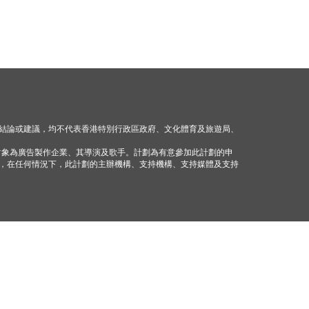
結論或建議，均不代表香港特別行政區政府、文化體育及旅遊局、
對象為廣告製作企業、其導演及歌手。計劃為有意參加此計劃的申
，在任何情況下，此計劃的主辦機構、支持機構、支持媒體及支持