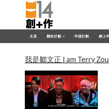
主頁
關於計劃
申請計劃
網上
我是鄒文正 I am Terry Zou