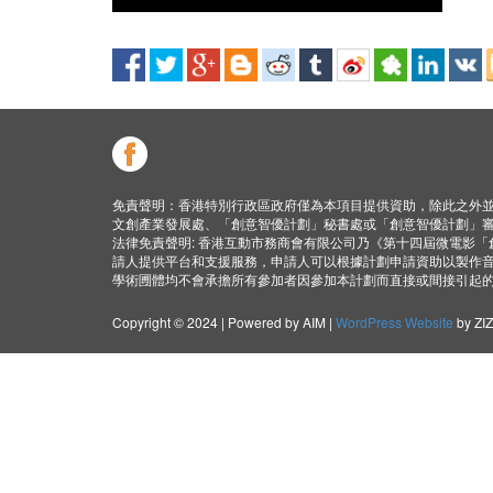
免責聲明：香港特別行政區政府僅為本項目提供資助，除此之外
文創產業發展處、「創意智優計劃」秘書處或「創意智優計劃」
法律免責聲明: 香港互動市務商會有限公司乃《第十四屆微電影
請人提供平台和支援服務，申請人可以根據計劃申請資助以製作
學術圑體均不會承擔所有參加者因參加本計劃而直接或間接引起
Copyright © 2024 | Powered by AIM |
WordPress Website
by ZI