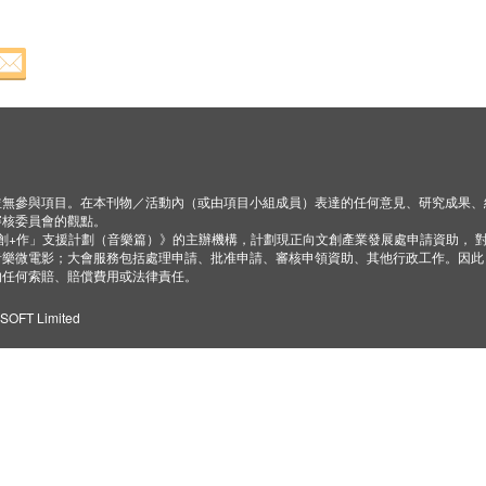
並無參與項目。在本刊物／活動內（或由項目小組成員）表達的任何意見、研究成果、
審核委員會的觀點。
「創+作」支援計劃（音樂篇）》的主辦機構，計劃現正向文創產業發展處申請資助， 
音樂微電影；大會服務包括處理申請、批准申請、審核申領資助、其他行政工作。因此
的任何索賠、賠償費用或法律責任。
ZSOFT Limited