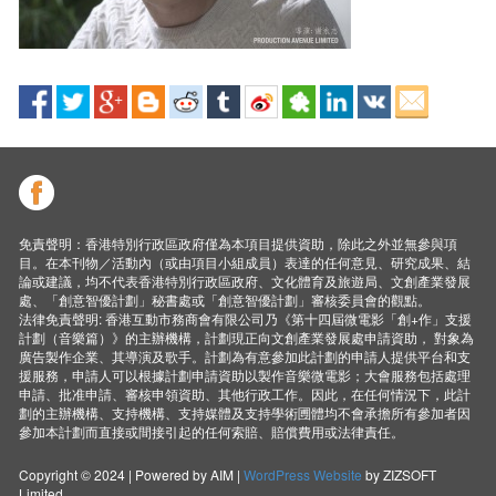
免責聲明：香港特別行政區政府僅為本項目提供資助，除此之外並無參與項
目。在本刊物／活動內（或由項目小組成員）表達的任何意見、研究成果、結
論或建議，均不代表香港特別行政區政府、文化體育及旅遊局、文創產業發展
處、「創意智優計劃」秘書處或「創意智優計劃」審核委員會的觀點。
法律免責聲明: 香港互動市務商會有限公司乃《第十四屆微電影「創+作」支援
計劃（音樂篇）》的主辦機構，計劃現正向文創產業發展處申請資助， 對象為
廣告製作企業、其導演及歌手。計劃為有意參加此計劃的申請人提供平台和支
援服務，申請人可以根據計劃申請資助以製作音樂微電影；大會服務包括處理
申請、批准申請、審核申領資助、其他行政工作。因此，在任何情況下，此計
劃的主辦機構、支持機構、支持媒體及支持學術圑體均不會承擔所有參加者因
參加本計劃而直接或間接引起的任何索賠、賠償費用或法律責任。
Copyright © 2024 | Powered by AIM |
WordPress Website
by ZIZSOFT
Limited