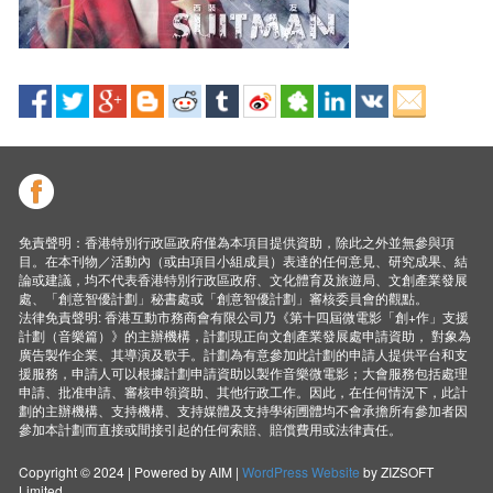
免責聲明：香港特別行政區政府僅為本項目提供資助，除此之外並無參與項
目。在本刊物／活動內（或由項目小組成員）表達的任何意見、研究成果、結
論或建議，均不代表香港特別行政區政府、文化體育及旅遊局、文創產業發展
處、「創意智優計劃」秘書處或「創意智優計劃」審核委員會的觀點。
法律免責聲明: 香港互動市務商會有限公司乃《第十四屆微電影「創+作」支援
計劃（音樂篇）》的主辦機構，計劃現正向文創產業發展處申請資助， 對象為
廣告製作企業、其導演及歌手。計劃為有意參加此計劃的申請人提供平台和支
援服務，申請人可以根據計劃申請資助以製作音樂微電影；大會服務包括處理
申請、批准申請、審核申領資助、其他行政工作。因此，在任何情況下，此計
劃的主辦機構、支持機構、支持媒體及支持學術圑體均不會承擔所有參加者因
參加本計劃而直接或間接引起的任何索賠、賠償費用或法律責任。
Copyright © 2024 | Powered by AIM |
WordPress Website
by ZIZSOFT
Limited