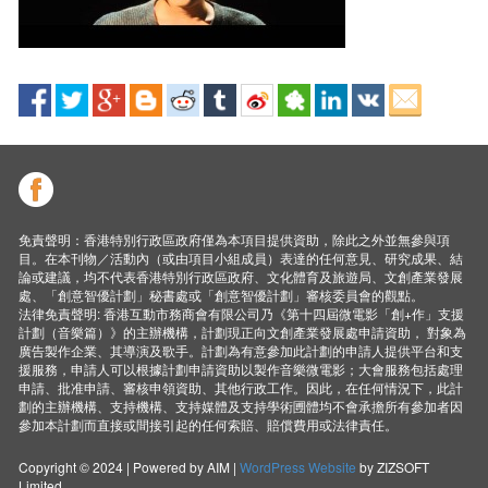
免責聲明：香港特別行政區政府僅為本項目提供資助，除此之外並無參與項
目。在本刊物／活動內（或由項目小組成員）表達的任何意見、研究成果、結
論或建議，均不代表香港特別行政區政府、文化體育及旅遊局、文創產業發展
處、「創意智優計劃」秘書處或「創意智優計劃」審核委員會的觀點。
法律免責聲明: 香港互動市務商會有限公司乃《第十四屆微電影「創+作」支援
計劃（音樂篇）》的主辦機構，計劃現正向文創產業發展處申請資助， 對象為
廣告製作企業、其導演及歌手。計劃為有意參加此計劃的申請人提供平台和支
援服務，申請人可以根據計劃申請資助以製作音樂微電影；大會服務包括處理
申請、批准申請、審核申領資助、其他行政工作。因此，在任何情況下，此計
劃的主辦機構、支持機構、支持媒體及支持學術圑體均不會承擔所有參加者因
參加本計劃而直接或間接引起的任何索賠、賠償費用或法律責任。
Copyright © 2024 | Powered by AIM |
WordPress Website
by ZIZSOFT
Limited