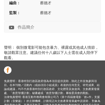
編曲：
蔡德才
監製：
蔡德才
作品簡介
聲明： 個別微電影可能包含暴力、裸露或其他成人情節，
敬請觀眾注意。建議任何十八歲以下人士需在成人陪伴下
觀看。
免責聲明：香港特別行政區政府僅為本項目提供資助，除此之外並無參與項
目。在本刊物／活動內（或由項目小組成員）表達的任何意見、研究成果、結
論或建議，均不代表香港特別行政區政府、文化體育及旅遊局、文創產業發展
處、「創意智優計劃」秘書處或「創意智優計劃」審核委員會的觀點。
法律免責聲明: 香港互動市務商會有限公司乃《第十四屆微電影「創+作」支援
計劃（音樂篇）》的主辦機構，計劃現正向文創產業發展處申請資助， 對象為
廣告製作企業、其導演及歌手。計劃為有意參加此計劃的申請人提供平台和支