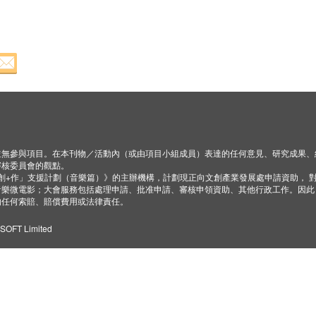
並無參與項目。在本刊物／活動內（或由項目小組成員）表達的任何意見、研究成果、
審核委員會的觀點。
「創+作」支援計劃（音樂篇）》的主辦機構，計劃現正向文創產業發展處申請資助， 
音樂微電影；大會服務包括處理申請、批准申請、審核申領資助、其他行政工作。因此
的任何索賠、賠償費用或法律責任。
ZSOFT Limited