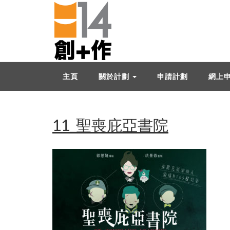
主頁
關於計劃
申請計劃
網上
11_聖喪庇亞書院