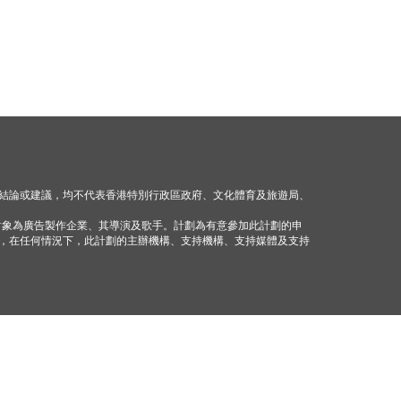
結論或建議，均不代表香港特別行政區政府、文化體育及旅遊局、
對象為廣告製作企業、其導演及歌手。計劃為有意參加此計劃的申
，在任何情況下，此計劃的主辦機構、支持機構、支持媒體及支持