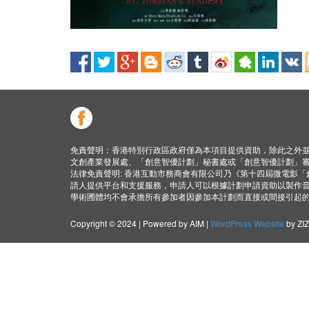
免責聲明：香港特別行政區政府僅為本項目提供資助，除此之外
文創產業發展處、「創意智優計劃」秘書處或「創意智優計劃」
法律免責聲明: 香港互動市務商會有限公司乃《第十四屆微電影
請人提供平台和支援服務，申請人可以根據計劃申請資助以製作
學術圑體均不會承擔所有參加者因參加本計劃而直接或間接引起
Copyright © 2024 | Powered by AIM |
WordPress Website
by ZI