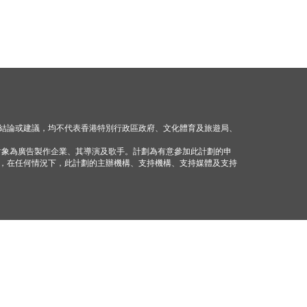
結論或建議，均不代表香港特別行政區政府、文化體育及旅遊局、
對象為廣告製作企業、其導演及歌手。計劃為有意參加此計劃的申
，在任何情況下，此計劃的主辦機構、支持機構、支持媒體及支持