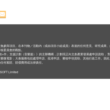
並無參與項目。在本刊物／活動內（或由項目小組成員）表達的任何意見、研究成果、
審核委員會的觀點。
「創+作」支援計劃（音樂篇）》的主辦機構，計劃現正向文創產業發展處申請資助， 
音樂微電影；大會服務包括處理申請、批准申請、審核申領資助、其他行政工作。因此
的任何索賠、賠償費用或法律責任。
ZSOFT Limited