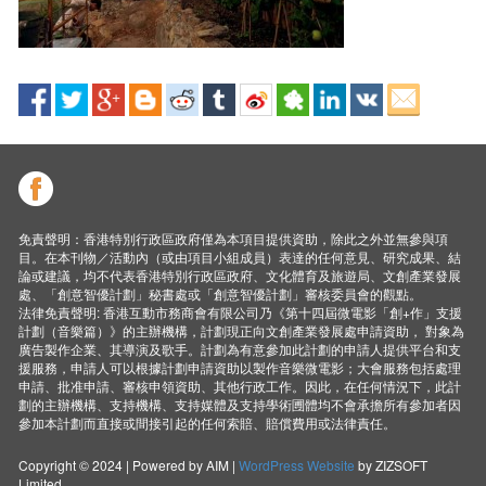
免責聲明：香港特別行政區政府僅為本項目提供資助，除此之外並無參與項
目。在本刊物／活動內（或由項目小組成員）表達的任何意見、研究成果、結
論或建議，均不代表香港特別行政區政府、文化體育及旅遊局、文創產業發展
處、「創意智優計劃」秘書處或「創意智優計劃」審核委員會的觀點。
法律免責聲明: 香港互動市務商會有限公司乃《第十四屆微電影「創+作」支援
計劃（音樂篇）》的主辦機構，計劃現正向文創產業發展處申請資助， 對象為
廣告製作企業、其導演及歌手。計劃為有意參加此計劃的申請人提供平台和支
援服務，申請人可以根據計劃申請資助以製作音樂微電影；大會服務包括處理
申請、批准申請、審核申領資助、其他行政工作。因此，在任何情況下，此計
劃的主辦機構、支持機構、支持媒體及支持學術圑體均不會承擔所有參加者因
參加本計劃而直接或間接引起的任何索賠、賠償費用或法律責任。
Copyright © 2024 | Powered by AIM |
WordPress Website
by ZIZSOFT
Limited