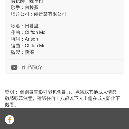
剪接師：鍾卓桁
歌手：何榛綦
唱片公司：囍音樂有限公司
歌名：日暮里
作曲：Clifton Mo
填詞：Anson
編曲：Clifton Mo
監製：藝深
作品簡介
聲明： 個別微電影可能包含暴力、裸露或其他成人情節，
敬請觀眾注意。建議任何十八歲以下人士需在成人陪伴下
觀看。