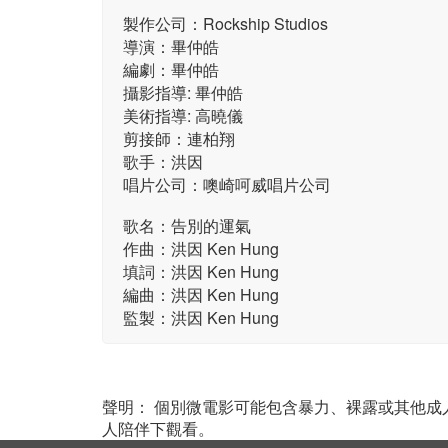
製作公司：Rockship Studios
導演：畢仲皓
編劇：畢仲皓
攝影指導: 畢仲皓
美術指導: 高曉儀
剪接師：連柏翔
歌手：洪因
唱片公司：噢崎呵威唱片公司
歌名：告別的運氣
作曲：洪因 Ken Hung
填詞：洪因 Ken Hung
編曲：洪因 Ken Hung
監製：洪因 Ken Hung
聲明： 個別微電影可能包含暴力、裸露或其他
人陪伴下觀看。