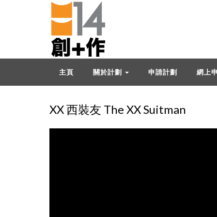
主頁
關於計劃
申請計劃
網上
XX 西裝友 The XX Suitman