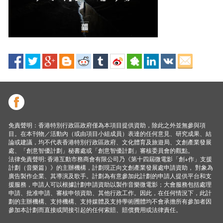
免責聲明：香港特別行政區政府僅為本項目提供資助，除此之外並無參與項
目。在本刊物／活動內（或由項目小組成員）表達的任何意見、研究成果、結
論或建議，均不代表香港特別行政區政府、文化體育及旅遊局、文創產業發展
處、「創意智優計劃」秘書處或「創意智優計劃」審核委員會的觀點。
法律免責聲明: 香港互動市務商會有限公司乃《第十四屆微電影「創+作」支援
計劃（音樂篇）》的主辦機構，計劃現正向文創產業發展處申請資助， 對象為
廣告製作企業、其導演及歌手。計劃為有意參加此計劃的申請人提供平台和支
援服務，申請人可以根據計劃申請資助以製作音樂微電影；大會服務包括處理
申請、批准申請、審核申領資助、其他行政工作。因此，在任何情況下，此計
劃的主辦機構、支持機構、支持媒體及支持學術圑體均不會承擔所有參加者因
參加本計劃而直接或間接引起的任何索賠、賠償費用或法律責任。