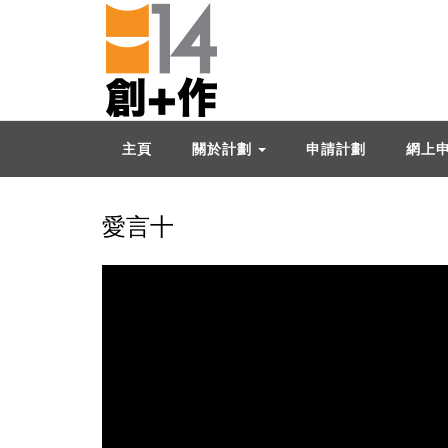
主頁
關於計劃
申請計劃
網上
愛言十