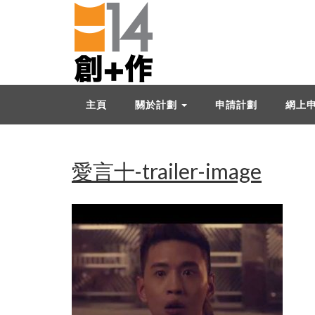
主頁
關於計劃
申請計劃
網上
愛言十-trailer-image