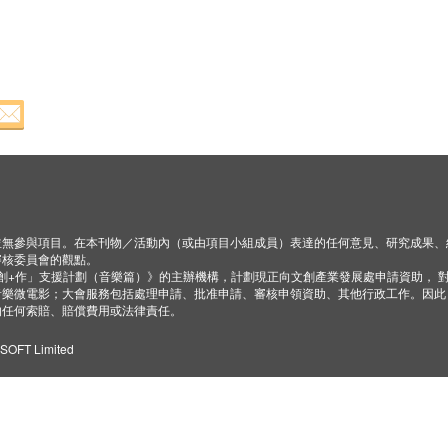
並無參與項目。在本刊物／活動內（或由項目小組成員）表達的任何意見、研究成果、
審核委員會的觀點。
「創+作」支援計劃（音樂篇）》的主辦機構，計劃現正向文創產業發展處申請資助， 
音樂微電影；大會服務包括處理申請、批准申請、審核申領資助、其他行政工作。因此
的任何索賠、賠償費用或法律責任。
ZSOFT Limited