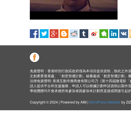
免責聲明：香港特別行政區政府僅為本項目提供資助，除此之外
文創產業發展處、「創意智優計劃」秘書處或「創意智優計劃」
法律免責聲明: 香港互動市務商會有限公司乃《第十四屆微電影
請人提供平台和支援服務，申請人可以根據計劃申請資助以製作
學術圑體均不會承擔所有參加者因參加本計劃而直接或間接引起
Copyright © 2024 | Powered by AIM |
WordPress Website
by ZI