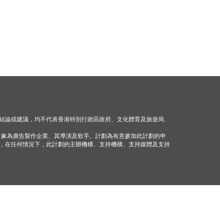
結論或建議，均不代表香港特別行政區政府、文化體育及旅遊局、
對象為廣告製作企業、其導演及歌手。計劃為有意參加此計劃的申
，在任何情況下，此計劃的主辦機構、支持機構、支持媒體及支持