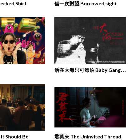
ked Shirt
借一次對望 Borrowed sight
活
在大海只可漂泊 Baby Gangster
t Should Be
君莫來 The Uninvited Thread