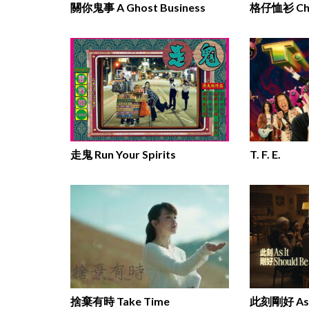
關你⿁事 A Ghost Business
格仔恤衫 Chec
走鬼 Run Your Spirits
T. F. E.
捨棄有時 Take Time
此刻剛好 As I