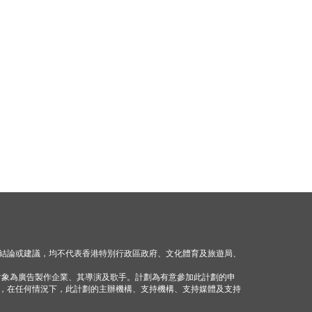
結論或建議，均不代表香港特別行政區政府、文化體育及旅遊局、
對象為廣告製作企業、其導演及歌手。計劃為有意參加此計劃的申
，在任何情況下，此計劃的主辦機構、支持機構、支持媒體及支持