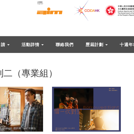
申請
活動詳情
聯絡我們
歷屆計劃
十週年
組別二（專業組）