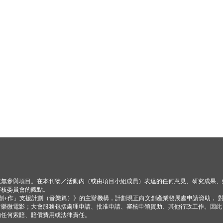
並無參與項目。在本刊物／活動內（或由項目小組成員）表達的任何意見、研究成果、
審核委員會的觀點。
「創+作」支援計劃（音樂篇）》的主辦機構，計劃現正向文創產業發展處申請資助， 
音樂微電影；大會服務包括處理申請、批准申請、審核申領資助、其他行政工作。因此
的任何索賠、賠償費用或法律責任。