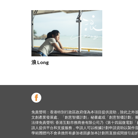
浪 Long
免責聲明：香港特別行政區政府僅為本項目提供資助，除此之外
文創產業發展處、「創意智優計劃」秘書處或「創意智優計劃」
法律免責聲明: 香港互動市務商會有限公司乃《第十四屆微電影
請人提供平台和支援服務，申請人可以根據計劃申請資助以製作
學術圑體均不會承擔所有參加者因參加本計劃而直接或間接引起