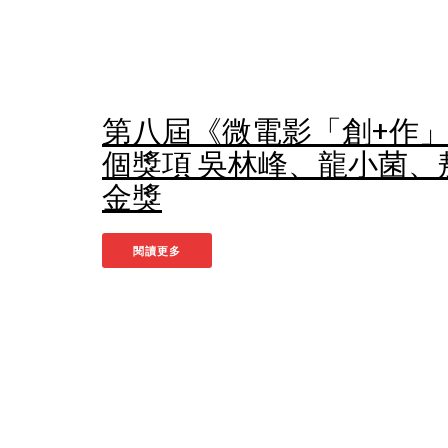
第八屆《微電影「創+作」支
個獎項 吳林峰、龍小菌、
金獎
閱讀更多