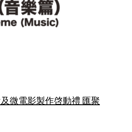
及微電影製作啓動禮 匯聚