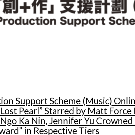
tion Support Scheme (Music) Onli
st Pearl” Starred by Matt Force P
 Ngo Ka Nin, Jennifer Yu Crowned 
ward” in Respective Tiers