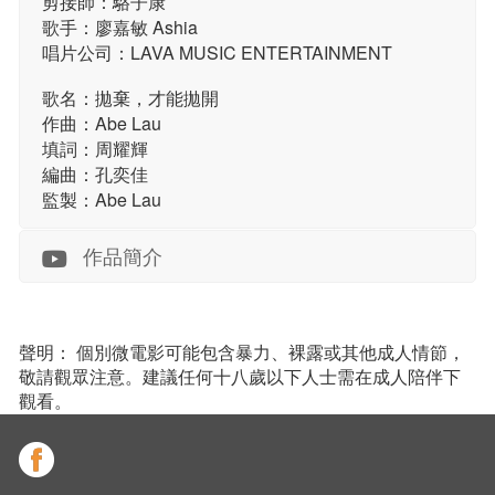
剪接師：駱子康
歌手：廖嘉敏 Ashia
唱片公司：LAVA MUSIC ENTERTAINMENT
歌名：拋棄，才能拋開
作曲：Abe Lau
填詞：周耀輝
編曲：孔奕佳
監製：Abe Lau
作品簡介
聲明： 個別微電影可能包含暴力、裸露或其他成人情節，
敬請觀眾注意。建議任何十八歲以下人士需在成人陪伴下
觀看。