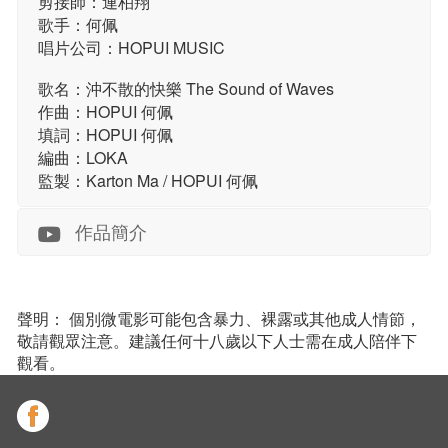
剪接師：連柏翔
歌手：何佩
唱片公司：HOPUI MUSIC
歌名：沖不散的快樂 The Sound of Waves
作曲：HOPUI 何佩
填詞：HOPUI 何佩
編曲：LOKA
監製：Karton Ma / HOPUI 何佩
作品簡介
聲明： 個別微電影可能包含暴力、裸露或其他成人情節，
敬請觀眾注意。建議任何十八歲以下人士需在成人陪伴下
觀看。