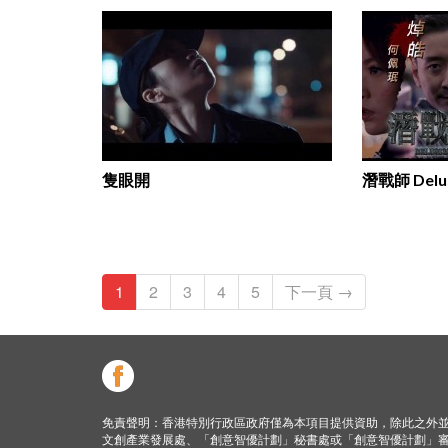
隻眼開
潛戰師 Delu
1
2
3
4
5
下一頁 →
免責聲明：香港特別行政區政府僅為本項目提供資助，除此之外
文創產業發展處、「創意智優計劃」秘書處或「創意智優計劃」