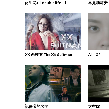
兩生花+1 double life +1
再見莉莉安
XX 西裝友 The XX Suitman
AI – GF
記得我的名字
太空虛