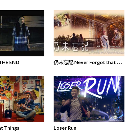
仍
未忘記 Never Forgot that you
THE END
ht Things
Loser Run