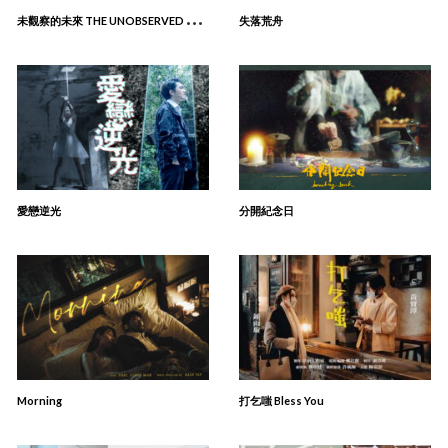
未
觀察的未來 THE UNOBSERVED FUTURE
失落荒舟
愛戀逆光
分開紀念日
Morning
打乞嗤 Bless You