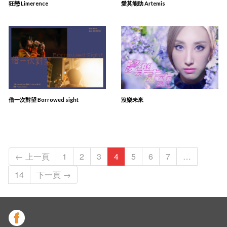
狂戀 Limerence
愛莫能助 Artemis
借一次對望 Borrowed sight
沒樂未來
← 上一頁
1
2
3
4
5
6
7
…
14
下一頁 →