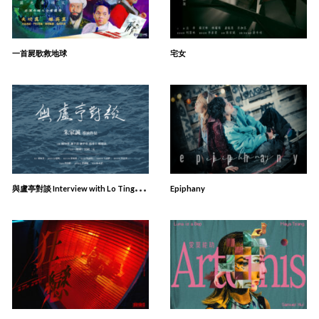
一首屍歌救地球
宅女
與
盧亭對談 Interview with Lo Ting: An Oral history project
Epiphany