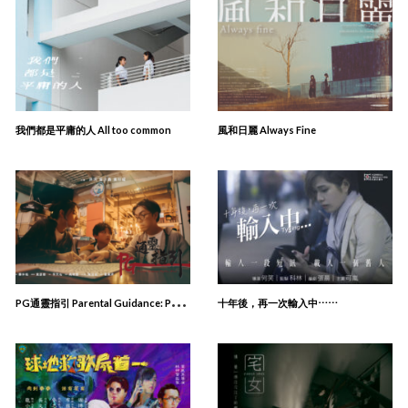
我們都是平庸的人 All too common
風和日麗 Always Fine
P
G通靈指引 Parental Guidance: Psychic, Ghost
十年後，再一次輸入中⋯⋯