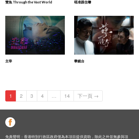
雙魚 Through the Vast World
唔准跟住嚟
主宰
孽鏡台
1
2
3
4
…
14
下一頁 →
免責聲明：香港特別行政區政府僅為本項目提供資助，除此之外並無參與項