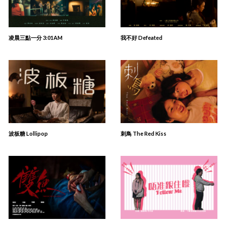
凌晨三點一分 3:01AM
我不好 Defeated
波板糖 Lollipop
刺⿃ The Red Kiss